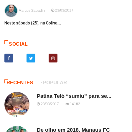
Marcos Sabadin
23/03/2017
Neste sábado (25), na Colina....
SOCIAL
RECENTES
POPULAR
Patixa Teló “sumiu” para se...
23/03/2017
14182
De olho em 2018, Manaus FC