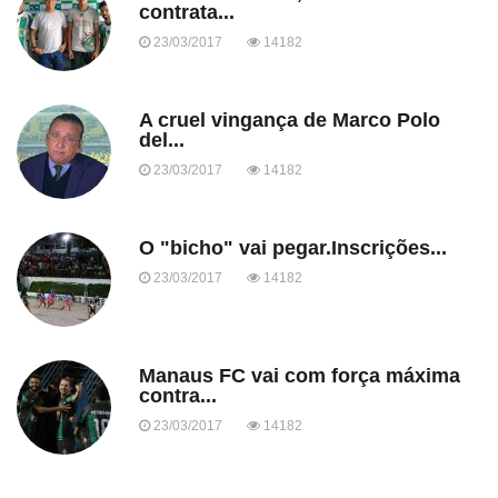
contrata...
23/03/2017
14182
A cruel vingança de Marco Polo
del...
23/03/2017
14182
O "bicho" vai pegar.Inscrições...
23/03/2017
14182
Manaus FC vai com força máxima
contra...
23/03/2017
14182