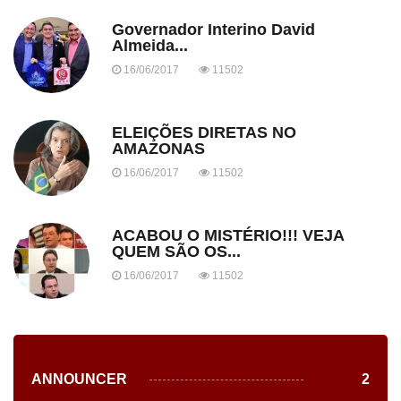
Governador Interino David
Almeida...
16/06/2017
11502
ELEIÇÕES DIRETAS NO
AMAZONAS
16/06/2017
11502
ACABOU O MISTÉRIO!!! VEJA
QUEM SÃO OS...
16/06/2017
11502
ANNOUNCER
2