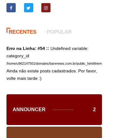
RECENTES
POPULAR
Erro na Linha: #54 ::
Undefined variable:
category_id
/home/u962147501/domains/barenews.com.br/public_html/themes/bare/inc/sidebar.php
Ainda não existe posts cadastrados. Por favor,
volte mais tarde :)
ANNOUNCER
2