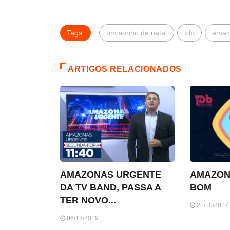
Tags:
um sonho de natal
tdb
amaz
ARTIGOS RELACIONADOS
AMAZONAS URGENTE
AMAZON
DA TV BAND, PASSA A
BOM
TER NOVO...
21/10/2017
06/12/2019