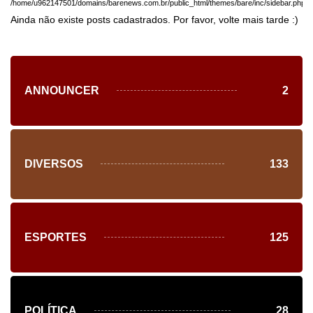
/home/u962147501/domains/barenews.com.br/public_html/themes/bare/inc/sidebar.php
Ainda não existe posts cadastrados. Por favor, volte mais tarde :)
ANNOUNCER
2
DIVERSOS
133
ESPORTES
125
POLÍTICA
28